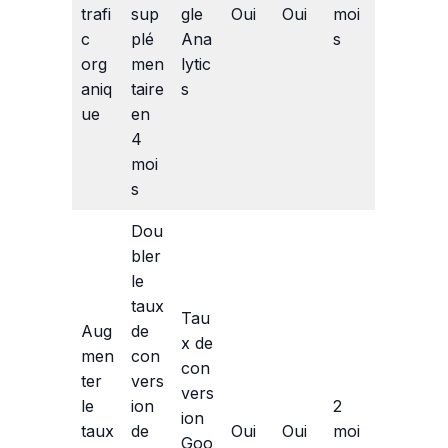
trafi
sup
gle
Oui
Oui
moi
c
plé
Ana
s
org
men
lytic
aniq
taire
s
ue
en
4
moi
s
Dou
bler
le
taux
Tau
Aug
de
x de
men
con
con
ter
vers
vers
le
ion
2
ion
taux
de
Oui
Oui
moi
Goo