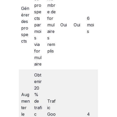
pro
mbr
Gén
spe
e de
érer
cts
for
6
des
par
mul
Oui
Oui
moi
pro
moi
aire
s
spe
s
s
cts
via
rem
for
plis
mul
aire
Obt
enir
20
Aug
%
men
de
Traf
ter
trafi
ic
le
c
Goo
4