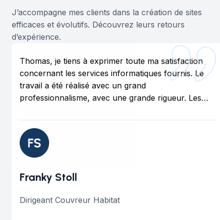
J’accompagne mes clients dans la création de sites
efficaces et évolutifs. Découvrez leurs retours
d’expérience.
Thomas, je tiens à exprimer toute ma satisfaction
concernant les services informatiques fournis. Le
travail a été réalisé avec un grand
professionnalisme, avec une grande rigueur. Les
compétences techniques, la réactivité et la clarté
des explications ont été particulièrement
appréciable.je recommande vivement cet
informaticien pour toute intervention technique ou
besoin en support informatique, merci encore
thomas, Bravo.
Franky Stoll
Dirigeant Couvreur Habitat