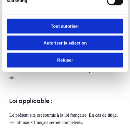
Marketing
de rectification et de suppression des données vous
concernant. Vous pouvez exercer ce droit en envoyant un
email à dev@thomasandrelubin.fr .
Tout autoriser
Cookies :
Autoriser la sélection
Ce site utilise des cookies pour améliorer votre expérience et
Refuser
analyser l’usage du site. Vous pouvez gérer vos préférences
via la bannière de consentement Cookiebot présente sur le
site.
Loi applicable :
Le présent site est soumis à la loi française. En cas de litige,
les tribunaux français seront compétents.