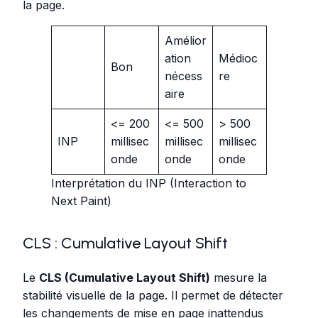
la page.
Amélior
ation
Médioc
Bon
nécess
re
aire
<= 200
<= 500
> 500
INP
millisec
millisec
millisec
onde
onde
onde
Interprétation du INP (Interaction to
Next Paint)
CLS : Cumulative Layout Shift
Le
CLS (Cumulative Layout Shift)
mesure la
stabilité visuelle de la page. Il permet de détecter
les changements de mise en page inattendus